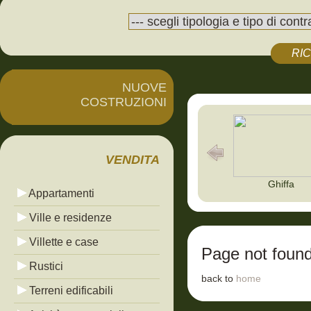
RI
NUOVE
COSTRUZIONI
VENDITA
Ghiffa
Appartamenti
Ville e residenze
Villette e case
Page not foun
Rustici
back to
home
Terreni edificabili