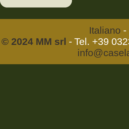
Italiano
-
© 2024 MM srl
- Tel. +39 03
info@casel