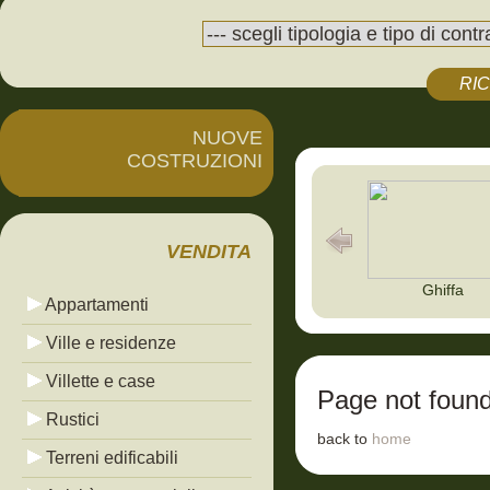
RI
NUOVE
COSTRUZIONI
VENDITA
Ghiffa
Appartamenti
Ville e residenze
Villette e case
Page not foun
Rustici
back to
home
Terreni edificabili