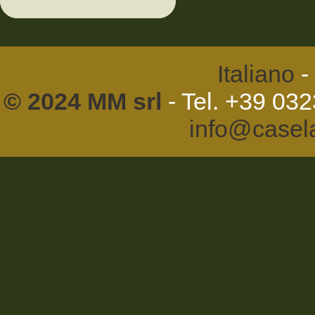
Italiano
-
© 2024 MM srl
- Tel. +39 03
info@casel