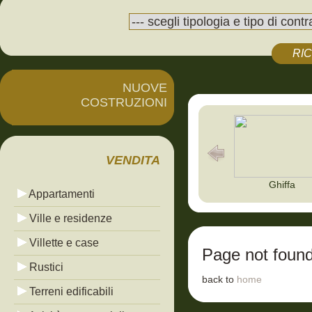
RI
NUOVE
COSTRUZIONI
VENDITA
Ghiffa
Appartamenti
Ville e residenze
Villette e case
Page not foun
Rustici
back to
home
Terreni edificabili