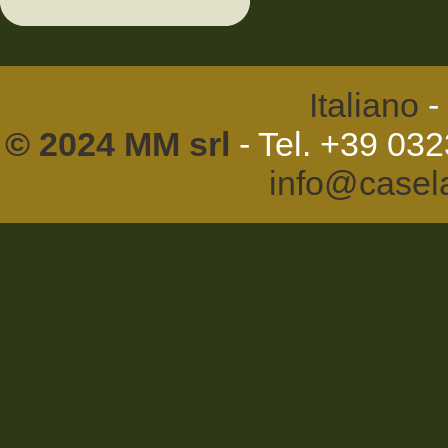
Italiano
-
© 2024 MM srl
- Tel. +39 03
info@casel