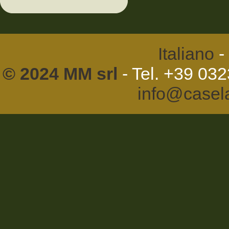
Italiano
-
© 2024 MM srl
- Tel. +39 03
info@casel