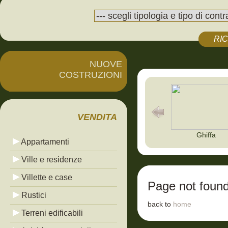
RI
NUOVE
COSTRUZIONI
VENDITA
Ghiffa
Appartamenti
Ville e residenze
Villette e case
Page not foun
Rustici
back to
home
Terreni edificabili