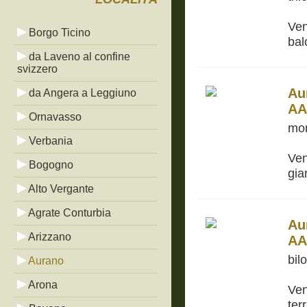
Ven
Borgo Ticino
bal
da Laveno al confine
svizzero
Au
da Angera a Leggiuno
AA
Ornavasso
mon
Verbania
Ven
Bogogno
gia
Alto Vergante
Agrate Conturbia
Au
Arizzano
AA
bil
Aurano
Arona
Ven
ter