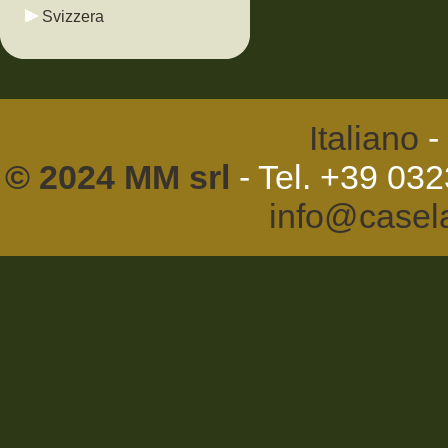
Svizzera
Italiano
-
© 2024 MM srl
- Tel. +39 03
info@casel