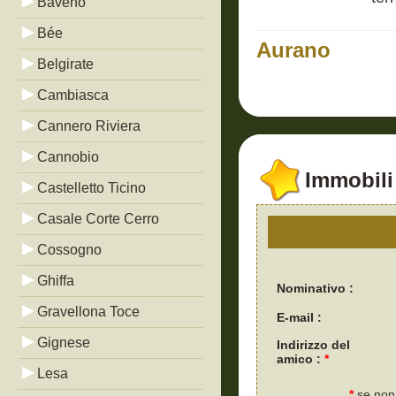
Baveno
Bée
Aurano
Belgirate
Cambiasca
Cannero Riviera
Cannobio
Immobili 
Castelletto Ticino
Casale Corte Cerro
Cossogno
Ghiffa
Nominativo :
Gravellona Toce
E-mail :
Gignese
Indirizzo del
amico :
*
Lesa
*
se non 