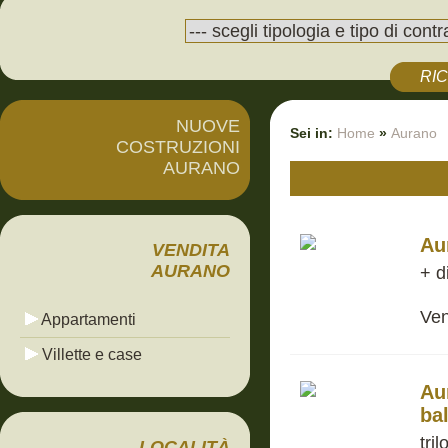
RI
NUOVE
Sei in:
Home
»
Aurano
COSTRUZIONI
AURANO
Au
VENDITA
AURANO
+ d
Ven
Appartamenti
Villette e case
Au
ba
tri
LOCALITÀ