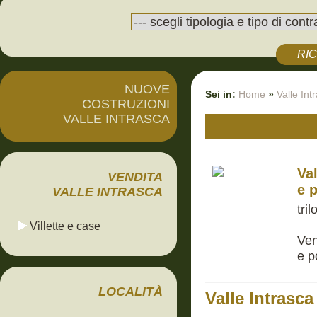
RI
NUOVE
Sei in:
Home
»
Valle Int
COSTRUZIONI
VALLE INTRASCA
Va
VENDITA
e 
VALLE INTRASCA
tri
Villette e case
Ven
e p
LOCALITÀ
Valle Intrasca