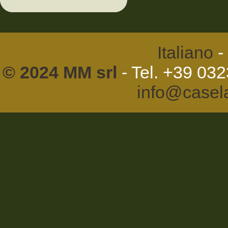
Italiano
-
© 2024 MM srl
- Tel. +39 03
info@casel