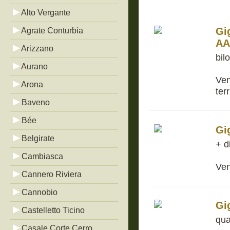
Alto Vergante
Gi
Agrate Conturbia
AA
Arizzano
bil
Aurano
Ven
Arona
ter
Baveno
Bée
Gi
Belgirate
+ d
Cambiasca
Ven
Cannero Riviera
Cannobio
Gi
Castelletto Ticino
qua
Casale Corte Cerro