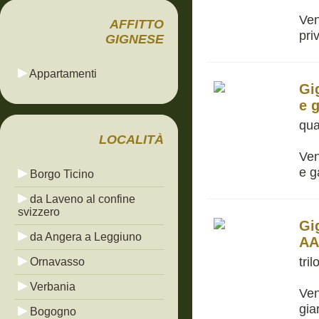
Ven
AFFITTO
pri
GIGNESE
Appartamenti
Gi
e 
qua
LOCALITÀ
Ven
e g
Borgo Ticino
da Laveno al confine
svizzero
Gi
da Angera a Leggiuno
AA
tri
Ornavasso
Verbania
Ven
gia
Bogogno