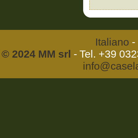
Italiano
-
© 2024 MM srl
- Tel. +39 03
info@casel