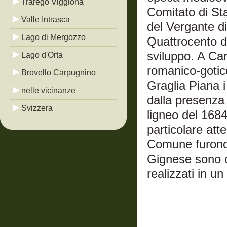
Trarego Viggiona
Comitato di St
Valle Intrasca
del Vergante di
Lago di Mergozzo
Quattrocento d
sviluppo. A Ca
Lago d'Orta
romanico-gotico
Brovello Carpugnino
Graglia Piana i
nelle vicinanze
dalla presenza
Svizzera
ligneo del 1684
particolare att
Comune furono 
Gignese sono c
realizzati in u