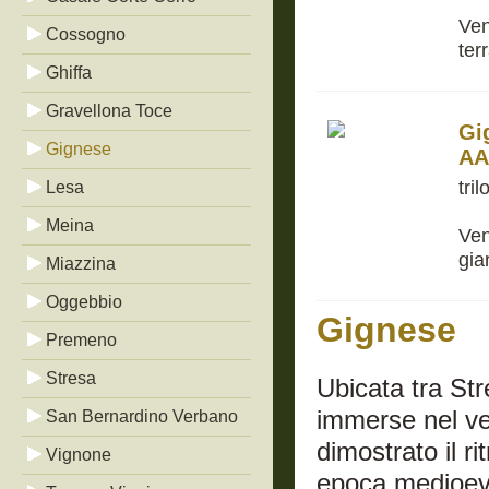
Ven
Cossogno
ter
Ghiffa
Gravellona Toce
Gi
Gignese
AA
tri
Lesa
Meina
Ven
gia
Miazzina
Oggebbio
Gignese
Premeno
Stresa
Ubicata tra Str
immerse nel ve
San Bernardino Verbano
dimostrato il r
Vignone
epoca medioeva