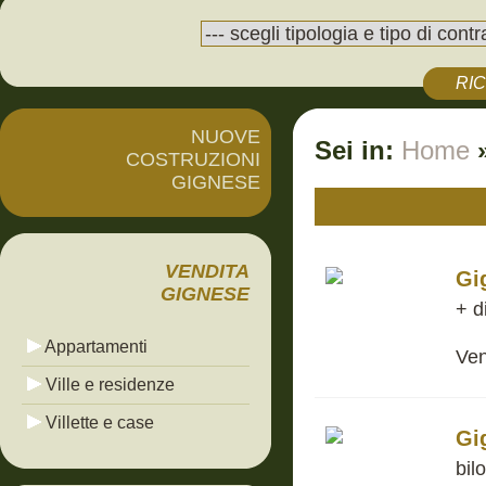
RI
NUOVE
Sei in:
Home
COSTRUZIONI
GIGNESE
VENDITA
Gi
GIGNESE
+ d
Appartamenti
Ven
Ville e residenze
Villette e case
Gi
bil