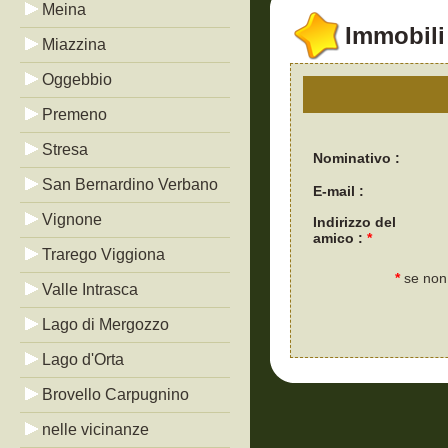
Meina
Immobili 
Miazzina
Oggebbio
Premeno
Stresa
Nominativo :
San Bernardino Verbano
E-mail :
Vignone
Indirizzo del
amico :
*
Trarego Viggiona
*
se non 
Valle Intrasca
Lago di Mergozzo
Lago d'Orta
Brovello Carpugnino
nelle vicinanze