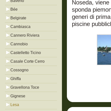
Baveno
Noseda, viene c
sponda piemont
Bée
generi di prima 
Belgirate
piscine pubblic
Cambiasca
Cannero Riviera
Cannobio
Castelletto Ticino
Casale Corte Cerro
Cossogno
Ghiffa
Gravellona Toce
Gignese
Lesa