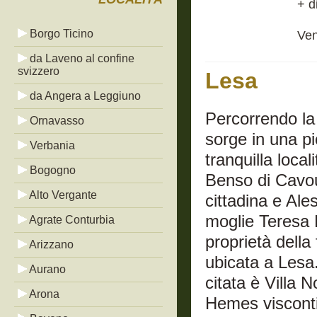
+ d
Borgo Ticino
Ven
da Laveno al confine
svizzero
Lesa
da Angera a Leggiuno
Percorrendo la
Ornavasso
sorge in una pi
Verbania
tranquilla loca
Bogogno
Benso di Cavou
Alto Vergante
cittadina e Al
moglie Teresa B
Agrate Conturbia
proprietà della
Arizzano
ubicata a Lesa
Aurano
citata è Villa 
Arona
Hemes visconti