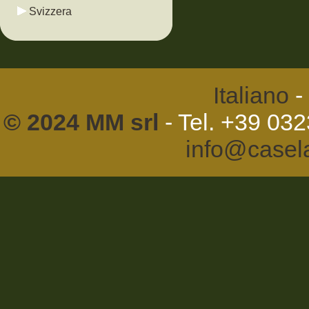
Svizzera
Italiano
-
© 2024 MM srl
- Tel. +39 03
info@casel