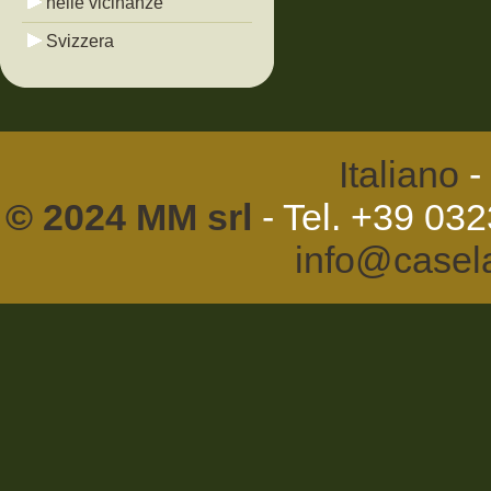
nelle vicinanze
Svizzera
Italiano
-
© 2024 MM srl
- Tel. +39 03
info@casel