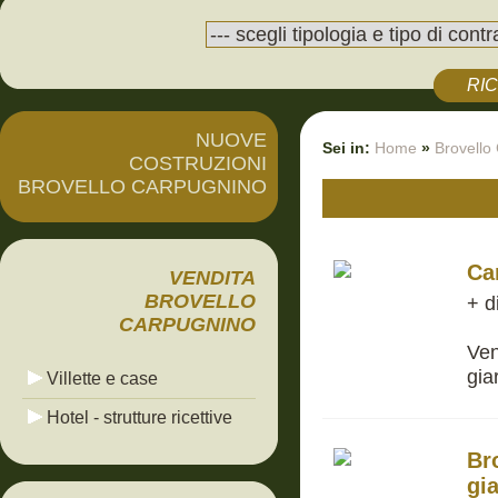
RI
NUOVE
Sei in:
Home
»
Brovello
COSTRUZIONI
BROVELLO CARPUGNINO
Ca
VENDITA
BROVELLO
+ d
CARPUGNINO
Ven
gia
Villette e case
Hotel - strutture ricettive
Br
gi