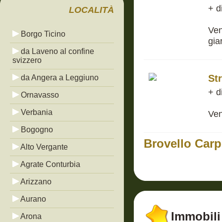
+ d
LOCALITÀ
Ven
Borgo Ticino
gia
da Laveno al confine
svizzero
Str
da Angera a Leggiuno
+ d
Ornavasso
Verbania
Ven
Bogogno
Brovello Car
Alto Vergante
Agrate Conturbia
Arizzano
Aurano
Immobili 
Arona