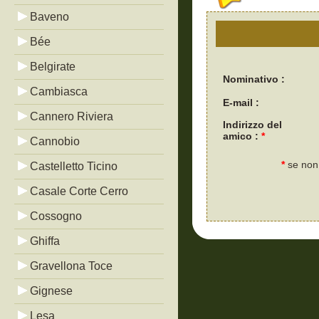
Baveno
Bée
Belgirate
Nominativo :
Cambiasca
E-mail :
Cannero Riviera
Indirizzo del
amico :
*
Cannobio
*
se non 
Castelletto Ticino
Casale Corte Cerro
Cossogno
Ghiffa
Gravellona Toce
Gignese
Lesa