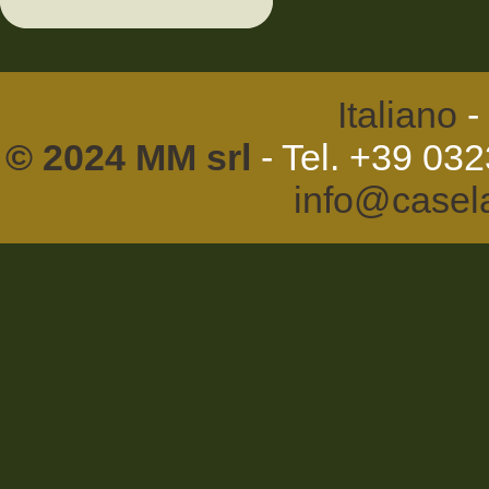
Italiano
-
© 2024 MM srl
- Tel. +39 03
info@casel