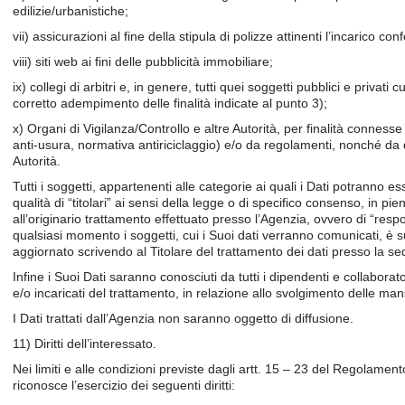
edilizie/urbanistiche;
vii) assicurazioni al fine della stipula di polizze attinenti l’incarico conf
viii) siti web ai fini delle pubblicità immobiliare;
ix) collegi di arbitri e, in genere, tutti quei soggetti pubblici e privati
corretto adempimento delle finalità indicate al punto 3);
x) Organi di Vigilanza/Controllo e altre Autorità, per finalità connesse
anti-usura, normativa antiriciclaggio) e/o da regolamenti, nonché da
Autorità.
Tutti i soggetti, appartenenti alle categorie ai quali i Dati potranno es
qualità di “titolari” ai sensi della legge o di specifico consenso, in 
all’originario trattamento effettuato presso l’Agenzia, ovvero di “resp
qualsiasi momento i soggetti, cui i Suoi dati verranno comunicati, è su
aggiornato scrivendo al Titolare del trattamento dei dati presso la s
Infine i Suoi Dati saranno conosciuti da tutti i dipendenti e collaborat
e/o incaricati del trattamento, in relazione allo svolgimento delle mans
I Dati trattati dall’Agenzia non saranno oggetto di diffusione.
11) Diritti dell’interessato.
Nei limiti e alle condizioni previste dagli artt. 15 – 23 del Regolamen
riconosce l’esercizio dei seguenti diritti: