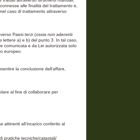
e trattati attraverso strumenti manuali,
connesse alle finalità del trattamento e,
el caso di trattamento attraverso
 verso Paesi terzi (ossia non aderenti
 lettere a) e b) del punto 3. In tal caso,
rle comunicata e da Lei autorizzata solo
llo europeo.
nsentire la conclusione dell’affare,
tolare al fine di collaborare per
e attinenti all’incarico conferito al
di pratiche tecniche/catastali/