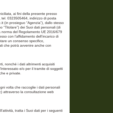
iliata, ai fini della presente presso
 tel. 0323505464, indirizzo di posta
.it (in prosieguo “Agenzia”), dallo stesso
o “Titolare”) dei Suoi dati personali (di
o”, a norma del Regolamento UE 2016/679
sso con l’affidamento dell’incarico di
stare un consenso specifico,
ati che potrà avvenire anche con
i, nonché i dati altrimenti acquisiti
’Interessato e/o per il tramite di soggetti
che e private.
gni volta che raccoglie i dati personali
; c) attraverso la consultazione web
’attività, tratta i Suoi dati per i seguenti