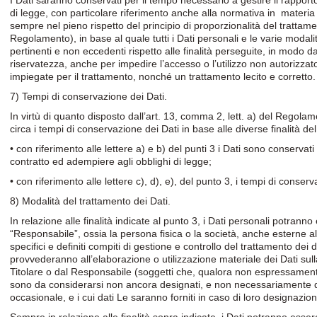
I Dati saranno conservati per il tempo necessario a gestire il rappor
di legge, con particolare riferimento anche alla normativa in materia di
sempre nel pieno rispetto del principio di proporzionalità del trattame
Regolamento), in base al quale tutti i Dati personali e le varie modal
pertinenti e non eccedenti rispetto alle finalità perseguite, in modo
riservatezza, anche per impedire l’accesso o l’utilizzo non autorizzato
impiegate per il trattamento, nonché un trattamento lecito e corretto
7) Tempi di conservazione dei Dati.
In virtù di quanto disposto dall’art. 13, comma 2, lett. a) del Regolam
circa i tempi di conservazione dei Dati in base alle diverse finalità de
• con riferimento alle lettere a) e b) del punti 3 i Dati sono conservati
contratto ed adempiere agli obblighi di legge;
• con riferimento alle lettere c), d), e), del punto 3, i tempi di conser
8) Modalità del trattamento dei Dati.
In relazione alle finalità indicate al punto 3, i Dati personali potrann
“Responsabile”, ossia la persona fisica o la società, anche esterne al
specifici e definiti compiti di gestione e controllo del trattamento dei d
provvederanno all’elaborazione o utilizzazione materiale dei Dati sulla
Titolare o dal Responsabile (soggetti che, qualora non espressamente
sono da considerarsi non ancora designati, e non necessariamente d
occasionale, e i cui dati Le saranno forniti in caso di loro designazio