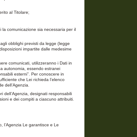
erito al Titolare;
 cui la comunicazione sia necessaria per il
 agli obblighi previsti da legge (legge
 disposizioni impartite dalle medesime
sere comunicati, utilizzeranno i Dati in
piena autonomia, essendo estranei
onsabili esterni”. Per conoscere in
fficiente che Lei richieda l’elenco
ede dell’Agenzia.
ori dell’Agenzia, designati responsabili
ioni e dei compiti a ciascuno attribuiti.
to, l’Agenzia Le garantisce e Le