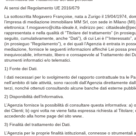
Ai sensi del Regolamento UE 2016/679
La sottoscritta Mogavero Françoise, nata a Zurigo il 19/04/1974, domic
l’impresa di mediazione immobiliare MM Srl, con sede in Milano (MI),
elettronica: f.mogavero@citta-ideale.it, indirizzo pec: cittaideale@pec
rappresentata e nella qualità di “Titolare del trattamento” (in prosiegu
seguito, cumulativamente, anche “Dati”), di cui Lei è l’“Interessat
(in prosieguo “Regolamento”), e dei quali l’Agenzia è entrata in posse
mediazione, fornisce le seguenti informazioni affinché Lei possa pre
inequivocabile, informato, libero e consapevole al Trattamento dei D
strumenti informatici e/o telematici.
1) Fonte dei Dati.
I dati necessari per lo svolgimento del rapporto contrattuale tra le Part
nell’ambito di tale attività, sono raccolti dall’Agenzia direttamente dall
terzi, nonché ottenuti consultando alcune banche dati esterne pubbli
2) Disponibilità dell’Informativa.
L’Agenzia fornisce la possibilità di consultare questa informativa: a) o
dei Clienti; b) ogni volta ne viene fatta espressa richiesta al Titolare
accedendo alla home page del sito www..
3) Finalità del trattamento dei Dati.
L’Agenzia per le proprie finalità istituzionali, connesse o strumentali all