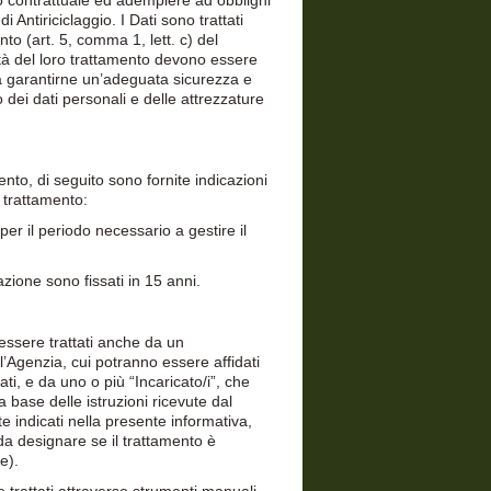
to contrattuale ed adempiere ad obblighi
 Antiriciclaggio. I Dati sono trattati
nto (art. 5, comma 1, lett. c) del
ità del loro trattamento devono essere
 da garantirne un’adeguata sicurezza e
 dei dati personali e delle attrezzature
.
ento, di seguito sono fornite indicazioni
l trattamento:
 per il periodo necessario a gestire il
vazione sono fissati in 15 anni.
o essere trattati anche da un
l’Agenzia, cui potranno essere affidati
ati, e da uno o più “Incaricato/i”, che
 base delle istruzioni ricevute dal
 indicati nella presente informativa,
a designare se il trattamento è
ne).