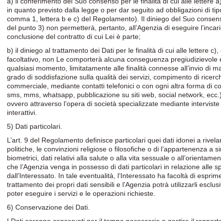
a) il conferimento del Suo consenso per le finalità di cui alle lettere 
in quanto previsto dalla legge o per dar seguito ad obbligazioni di tipo
comma 1, lettera b e c) del Regolamento). Il diniego del Suo consenso p
del punto 3) non permetterà, pertanto, all’Agenzia di eseguire l’incari
conclusione del contratto di cui Lei è parte;
b) il diniego al trattamento dei Dati per le finalità di cui alle lettere c)
facoltativo, non Le comporterà alcuna conseguenza pregiudizievole e
qualsiasi momento, limitatamente alle finalità connesse all’invio di mat
grado di soddisfazione sulla qualità dei servizi, compimento di rice
commerciale, mediante contatti telefonici o con ogni altra forma di co
sms, mms, whatsapp, pubblicazione su siti web, social network, ecc.)
ovvero attraverso l’opera di società specializzate mediante interviste
interattivi.
5) Dati particolari.
L’art. 9 del Regolamento definisce particolari quei dati idonei a rivelar
politiche, le convinzioni religiose o filosofiche o di l’appartenenza a s
biometrici, dati relativi alla salute o alla vita sessuale o all’orienta
che l’Agenzia venga in possesso di dati particolari in relazione alle s
dall’Interessato. In tale eventualità, l’Interessato ha facoltà di espr
trattamento dei propri dati sensibili e l’Agenzia potrà utilizzarli esc
poter eseguire i servizi e le operazioni richieste.
6) Conservazione dei Dati.