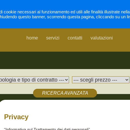
di cookie necessari al funzionamento ed utili alle finalità illustrate nel
hiudendo questo banner, scorrendo questa pagina, cliccando su un li
home
servizi
contatti
valutazioni
RICERCA AVANZATA
Privacy
“Informativa sul Trattamento dei dati personali”