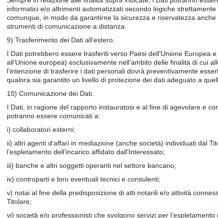
Sempre in relazione alle finalità sopra indicate, i Dati potranno esser
informatici e/o altrimenti automatizzati secondo logiche strettamente 
comunque, in modo da garantirne la sicurezza e riservatezza anche n
strumenti di comunicazione a distanza.
9) Trasferimento dei Dati all’estero.
I Dati potrebbero essere trasferiti verso Paesi dell’Unione Europea e
all’Unione europea) esclusivamente nell’ambito delle finalità di cui alle
l’intenzione di trasferire i dati personali dovrà preventivamente esse
qualora sia garantito un livello di protezione dei dati adeguato a que
10) Comunicazione dei Dati.
I Dati, in ragione del rapporto instauratosi e al fine di agevolare e co
potranno essere comunicati a:
i) collaboratori esterni;
ii) altri agenti d’affari in mediazione (anche società) individuati dal Ti
l’espletamento dell’incarico affidato dall’Interessato;
iii) banche e altri soggetti operanti nel settore bancario;
iv) controparti e loro eventuali tecnici e consulenti;
v) notai al fine della predisposizione di atti notarili e/o attività conness
Titolare;
vi) società e/o professionisti che svolgono servizi per l’espletamento 