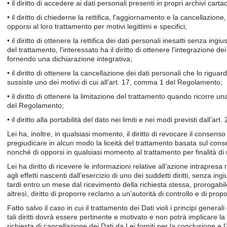
• il diritto di accedere ai dati personali presenti in propri archivi carta
• il diritto di chiederne la rettifica, l'aggiornamento e la cancellazion
opporsi al loro trattamento per motivi legittimi e specifici;
• il diritto di ottenere la rettifica dei dati personali inesatti senza ingiu
del trattamento, l'interessato ha il diritto di ottenere l'integrazione d
fornendo una dichiarazione integrativa;
• il diritto di ottenere la cancellazione dei dati personali che lo rigua
sussiste uno dei motivi di cui all’art. 17, comma 1 del Regolamento;
• il diritto di ottenere la limitazione del trattamento quando ricorre un
del Regolamento;
• il diritto alla portabilità del dato nei limiti e nei modi previsti dall’a
Lei ha, inoltre, in qualsiasi momento, il diritto di revocare il consens
pregiudicare in alcun modo la liceità del trattamento basata sul con
nonché di opporsi in qualsiasi momento al trattamento per finalità di 
Lei ha diritto di ricevere le informazioni relative all’azione intrapres
agli effetti nascenti dall’esercizio di uno dei suddetti diritti, senza ing
tardi entro un mese dal ricevimento della richiesta stessa, prorogabi
altresì, diritto di proporre reclamo a un’autorità di controllo e di prop
Fatto salvo il caso in cui il trattamento dei Dati violi i principi general
tali diritti dovrà essere pertinente e motivato e non potrà implicare 
richiesta di cancellazione dei Dati da Lei forniti per la conclusione e 