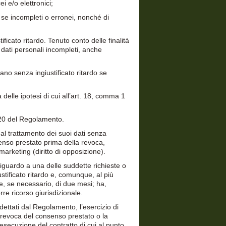
cei e/o elettronici;
e, se incompleti o erronei, nonché di
stificato ritardo. Tenuto conto delle finalità
ei dati personali incompleti, anche
rdano senza ingiustificato ritardo se
a delle ipotesi di cui all’art. 18, comma 1
rt. 20 del Regolamento.
o al trattamento dei suoi dati senza
senso prestato prima della revoca,
marketing (diritto di opposizione).
a riguardo a una delle suddette richieste o
iustificato ritardo e, comunque, al più
le, se necessario, di due mesi; ha,
orre ricorso giurisdizionale.
i dettati dal Regolamento, l’esercizio di
la revoca del consenso prestato o la
l’esecuzione del contratto di cui al punto