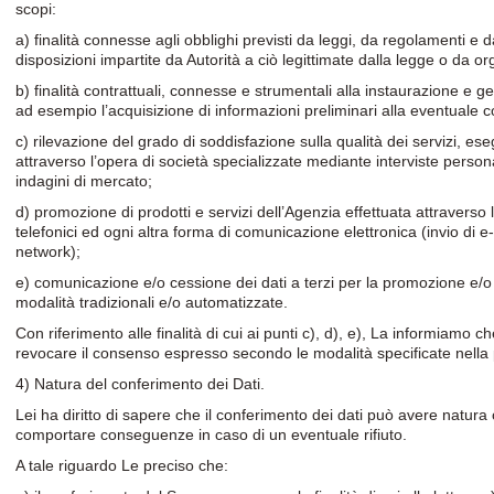
scopi:
a) finalità connesse agli obblighi previsti da leggi, da regolamenti 
disposizioni impartite da Autorità a ciò legittimate dalla legge o da or
b) finalità contrattuali, connesse e strumentali alla instaurazione e ge
ad esempio l’acquisizione di informazioni preliminari alla eventuale 
c) rilevazione del grado di soddisfazione sulla qualità dei servizi, e
attraverso l’opera di società specializzate mediante interviste personal
indagini di mercato;
d) promozione di prodotti e servizi dell’Agenzia effettuata attraverso l’
telefonici ed ogni altra forma di comunicazione elettronica (invio di 
network);
e) comunicazione e/o cessione dei dati a terzi per la promozione e/o l
modalità tradizionali e/o automatizzate.
Con riferimento alle finalità di cui ai punti c), d), e), La informiamo c
revocare il consenso espresso secondo le modalità specificate nella
4) Natura del conferimento dei Dati.
Lei ha diritto di sapere che il conferimento dei dati può avere natura 
comportare conseguenze in caso di un eventuale rifiuto.
A tale riguardo Le preciso che: