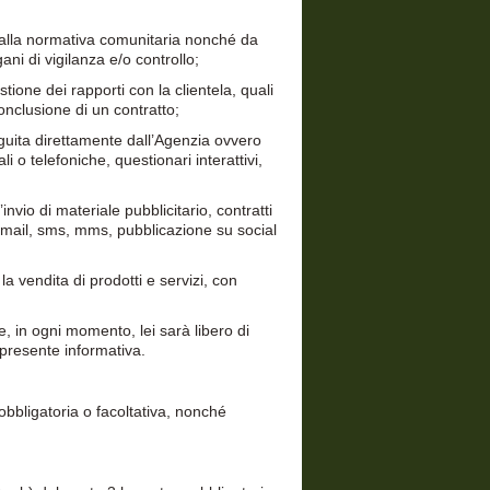
e dalla normativa comunitaria nonché da
gani di vigilanza e/o controllo;
stione dei rapporti con la clientela, quali
conclusione di un contratto;
seguita direttamente dall’Agenzia ovvero
i o telefoniche, questionari interattivi,
invio di materiale pubblicitario, contratti
e-mail, sms, mms, pubblicazione su social
a vendita di prodotti e servizi, con
he, in ogni momento, lei sarà libero di
 presente informativa.
obbligatoria o facoltativa, nonché