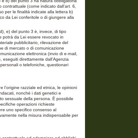
a) e b) del punto 3 ha natura obbligatoria
 contrattuale (come indicato dall’art. 6,
er le finalità indicate alla lettera b)
co da Lei conferitole o di giungere alla
, d), e) del punto 3 è, invece, di tipo
 potrà da Lei essere revocato in
eriale pubblicitario, rilevazione del
rche di mercato o di comunicazione
municazione elettronica (invio di e-mail,
, eseguiti direttamente dall’Agenzia
 personali o telefoniche, questionari
e l’origine razziale ed etnica, le opinioni
indacati, nonché i dati genetici e
mento sessuale della persona. È possibile
pecifiche operazioni richieste
imere uno specifico consenso al
lusivamente nella misura indispensabile per