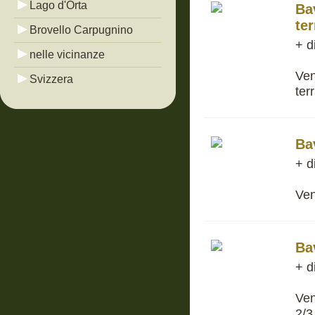
Lago d'Orta
Ba
te
Brovello Carpugnino
+ d
nelle vicinanze
Ven
Svizzera
ter
Ba
+ d
Ven
Ba
+ d
Ven
2/3