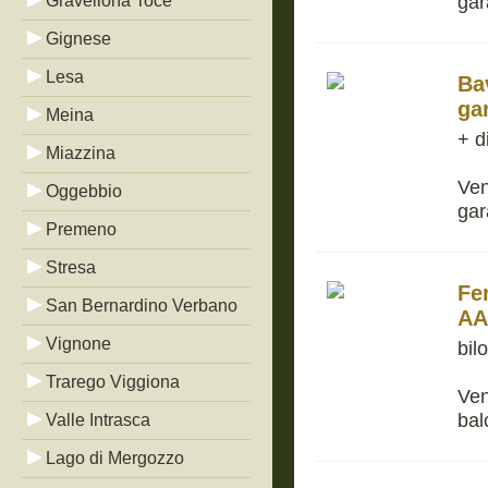
gar
Gravellona Toce
Gignese
Lesa
Ba
ga
Meina
+ d
Miazzina
Ven
Oggebbio
gar
Premeno
Stresa
Fe
San Bernardino Verbano
AA
Vignone
bil
Trarego Viggiona
Ven
ba
Valle Intrasca
Lago di Mergozzo