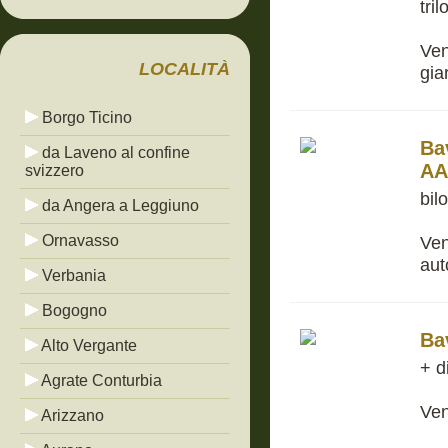
tri
Ven
LOCALITÀ
gia
Borgo Ticino
Ba
da Laveno al confine
AA
svizzero
bil
da Angera a Leggiuno
Ornavasso
Ven
au
Verbania
Bogogno
Ba
Alto Vergante
+ d
Agrate Conturbia
Ven
Arizzano