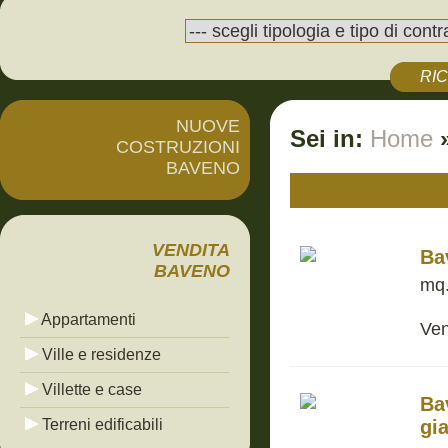
RI
NUOVE
Sei in:
Home
COSTRUZIONI
BAVENO
VENDITA
Ba
BAVENO
mq.
Appartamenti
Ven
Ville e residenze
Villette e case
Ba
Terreni edificabili
gi