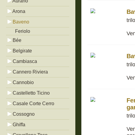
Aurano
Ba
Arona
tri
Baveno
Feriolo
Ven
Bée
Belgirate
Ba
Cambiasca
tri
Cannero Riviera
Ven
Cannobio
Castelletto Ticino
Fe
Casale Corte Cerro
ga
Cossogno
tri
Ghiffa
Ven