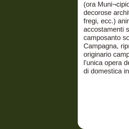
(ora Muni¬cipio
decorose archite
fregi, ecc.) an
accostamenti sp
camposanto sor
Campagna, ripr
originario camp
l'unica opera d
di domestica in