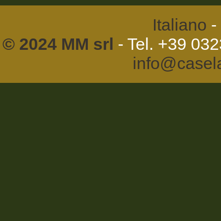
Italiano
-
© 2024 MM srl
- Tel. +39 03
info@casel