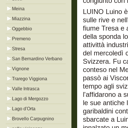
congiunto con 
Meina
LUINO Luino è 
sulle rive e nel
Miazzina
fiume Tresa e 
Oggebbio
della sponda lo
Premeno
attivittà indust
Stresa
del mercoledì 
San Bernardino Verbano
Svizzera. Fu 
conteso nel Me
Vignone
passò ai Viscont
Trarego Viggiona
tempo agli sviz
Valle Intrasca
l'affidarono a 
Lago di Mergozzo
le sue antiche 
Lago d'Orta
garibaldini con
sbarcate a Lui
Brovello Carpugnino
innalzato un mo