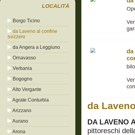
da
LOCALITÀ
Ope
Borgo Ticino
Ven
gar
da Laveno al confine
svizzero
da Angera a Leggiuno
da
co
Ornavasso
bil
Verbania
Bogogno
Ven
con
Alto Vergante
Agrate Conturbia
da Laveno 
Arizzano
DA LAVENO A
Aurano
pittoreschi del
Arona