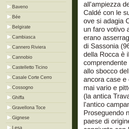
all'ampiezza de
Baveno
Caldé con le su
Bée
ove si adagia 
Belgirate
un faro votivo
erano asserragli
Cambiasca
di Sassonia (96
Cannero Riviera
della Rocca è 
Cannobio
comprendente n
Castelletto Ticino
allo sbocco del
Casale Corte Cerro
ancora case e 
mai vario e pit
Cossogno
(la antica Trav
Ghiffa
l'antico campani
Gravellona Toce
Proseguendo ne
Gignese
paese di origin
Lesa