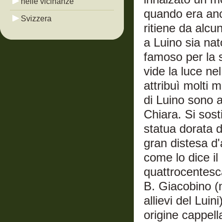
nelle vicinanze
quando era anc
Svizzera
ritiene da alc
a Luino sia nat
famoso per la s
vide la luce ne
attribuì molti m
di Luino sono a
Chiara. Si sost
statua dorata 
gran distesa d'
come lo dice il
quattrocentesc
B. Giacobino (ne
allievi del Lui
origine cappell