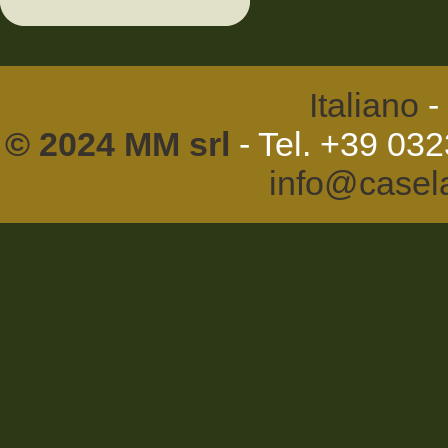
Italiano
-
© 2024 MM srl
- Tel. +39 03
info@casel