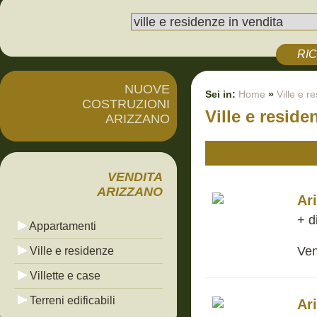
RI
NUOVE
Sei in:
Home
»
Ville e r
COSTRUZIONI
Ville e reside
ARIZZANO
VENDITA
ARIZZANO
Ar
+ d
Appartamenti
Ven
Ville e residenze
Villette e case
Terreni edificabili
Ar