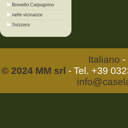
Brovello Carpugnino
nelle vicinanze
Svizzera
Italiano
-
© 2024 MM srl
- Tel. +39 03
info@casel