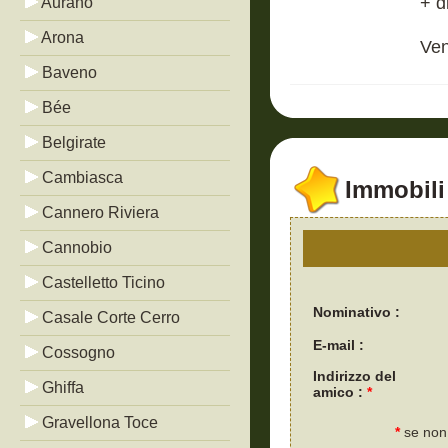
+ d
Aurano
Arona
Ven
Baveno
Bée
Belgirate
Cambiasca
Immobili 
Cannero Riviera
Cannobio
Castelletto Ticino
Nominativo :
Casale Corte Cerro
E-mail :
Cossogno
Indirizzo del
Ghiffa
amico :
*
Gravellona Toce
*
se non 