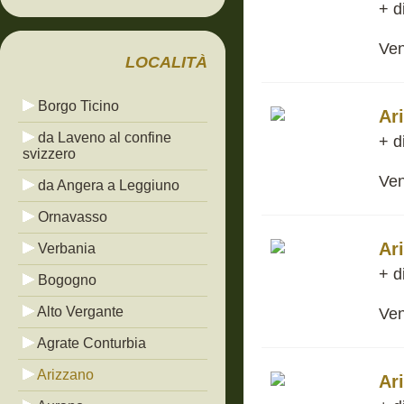
+ d
Ven
LOCALITÀ
Borgo Ticino
Ar
da Laveno al confine
+ d
svizzero
Ven
da Angera a Leggiuno
Ornavasso
Ar
Verbania
+ d
Bogogno
Alto Vergante
Ven
Agrate Conturbia
Arizzano
Ar