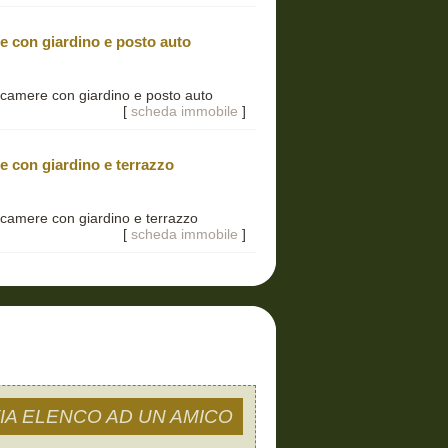
re con giardino e posto auto
 camere con giardino e posto auto
[
scheda immobile
]
e con giardino e terrazzo
 camere con giardino e terrazzo
[
scheda immobile
]
VIA ELENCO AD UN AMICO