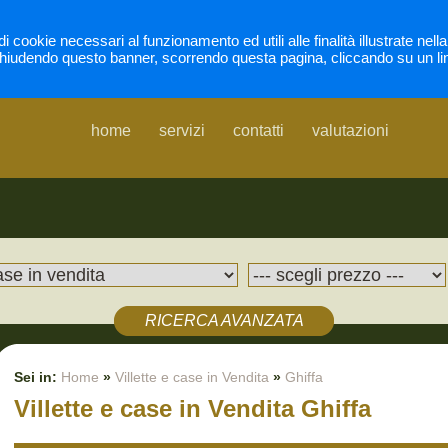
di cookie necessari al funzionamento ed utili alle finalità illustrate nel
hiudendo questo banner, scorrendo questa pagina, cliccando su un li
home
servizi
contatti
valutazioni
RICERCA AVANZATA
Sei in:
Home
»
Villette e case in Vendita
»
Ghiffa
Villette e case in Vendita Ghiffa