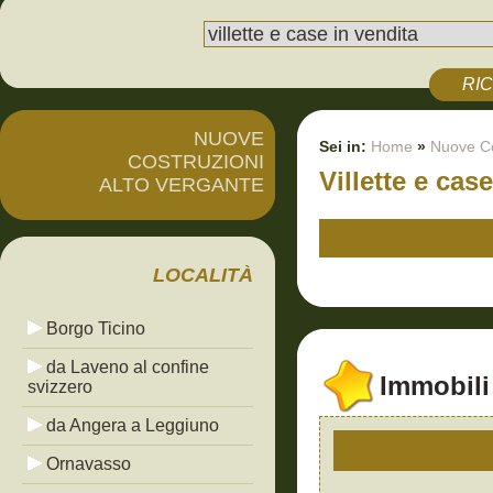
RI
NUOVE
Sei in:
Home
»
Nuove Co
COSTRUZIONI
Villette e cas
ALTO VERGANTE
LOCALITÀ
Borgo Ticino
da Laveno al confine
Immobili 
svizzero
da Angera a Leggiuno
Ornavasso