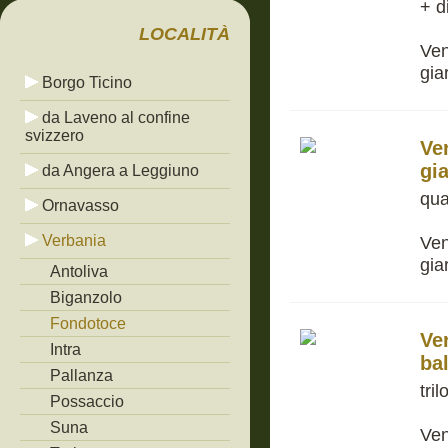
+ d
LOCALITÀ
Ven
gia
Borgo Ticino
da Laveno al confine
svizzero
Ve
gi
da Angera a Leggiuno
qua
Ornavasso
Verbania
Ven
gia
Antoliva
Biganzolo
Fondotoce
Ve
Intra
ba
Pallanza
tri
Possaccio
Suna
Ven