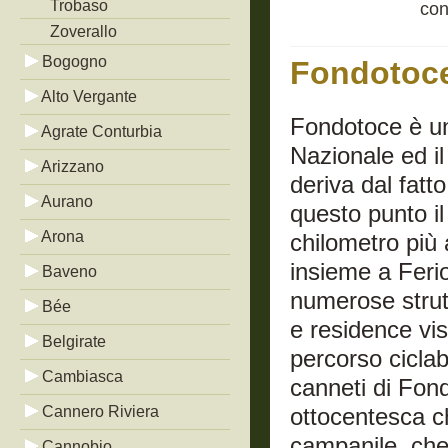
Trobaso
con
Zoverallo
Bogogno
Fondotoc
Alto Vergante
Fondotoce è un
Agrate Conturbia
Nazionale ed il
Arizzano
deriva dal fatt
Aurano
questo punto i
Arona
chilometro più 
insieme a Ferio
Baveno
numerose strut
Bée
e residence vis
Belgirate
percorso ciclab
Cambiasca
canneti di Fon
Cannero Riviera
ottocentesca ch
campanile, che
Cannobio