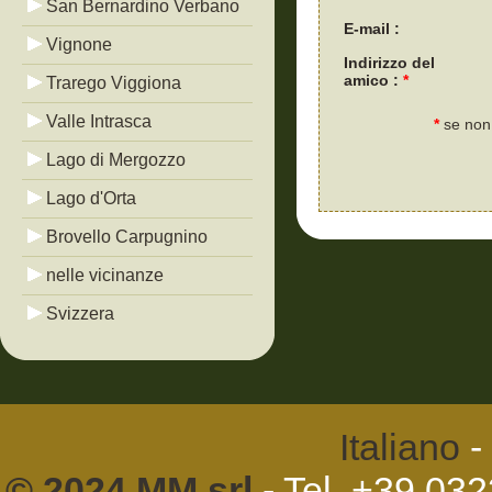
San Bernardino Verbano
E-mail :
Vignone
Indirizzo del
amico :
*
Trarego Viggiona
Valle Intrasca
*
se non 
Lago di Mergozzo
Lago d'Orta
Brovello Carpugnino
nelle vicinanze
Svizzera
Italiano
-
© 2024 MM srl
- Tel. +39 03