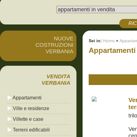
RI
NUOVE
Sei in:
Home
»
Appartam
COSTRUZIONI
Appartamenti 
VERBANIA
VENDITA
VERBANIA
Appartamenti
Ve
te
Ville e residenze
tri
Villette e case
Ven
Terreni edificabili
cen