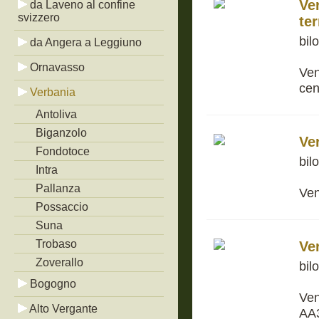
Ve
da Laveno al confine
svizzero
te
bil
da Angera a Leggiuno
Ornavasso
Ven
cen
Verbania
Antoliva
Biganzolo
Ve
Fondotoce
bil
Intra
Pallanza
Ven
Possaccio
Suna
Trobaso
Ve
Zoverallo
bil
Bogogno
Ven
Alto Vergante
AA