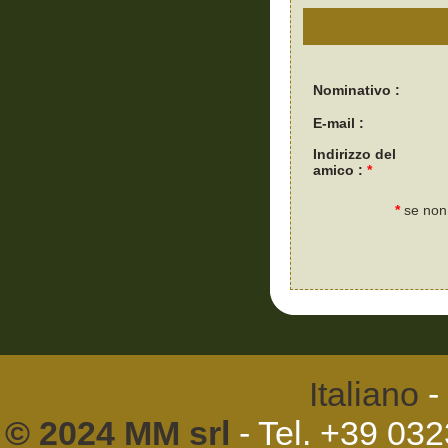
Nominativo :
E-mail :
Indirizzo del
amico :
*
*
se non 
Italiano
-
© 2024 MM srl
- Tel. +39 03