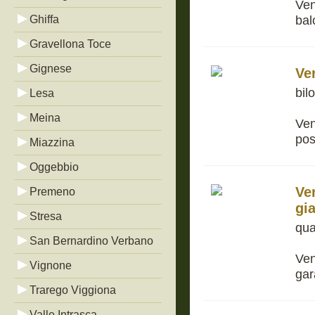
Ven
bal
Ghiffa
Gravellona Toce
Gignese
Ve
bil
Lesa
Meina
Ven
pos
Miazzina
Oggebbio
Ve
Premeno
gi
Stresa
qua
San Bernardino Verbano
Ven
Vignone
gar
Trarego Viggiona
Valle Intrasca