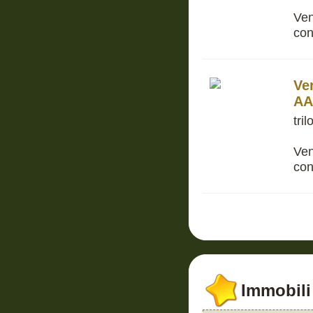
Ven
con
Ve
AA
tri
Ven
con
Immobili 