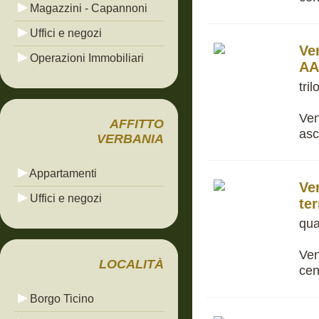
Magazzini - Capannoni
Uffici e negozi
Ve
Operazioni Immobiliari
AA
tri
Ven
AFFITTO
asc
VERBANIA
Appartamenti
Ve
Uffici e negozi
te
qua
Ven
LOCALITÀ
cen
Borgo Ticino