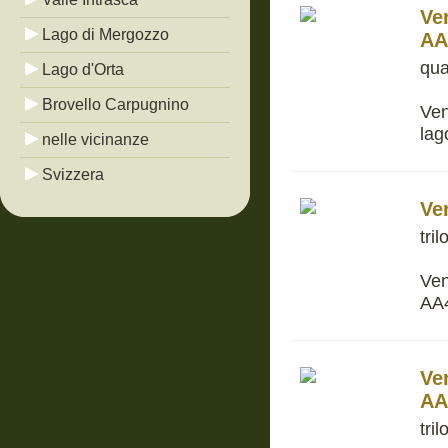
Ve
Lago di Mergozzo
AA
qua
Lago d'Orta
Brovello Carpugnino
Ven
lag
nelle vicinanze
Svizzera
Ve
tri
Ven
AA
Ve
AA
tri