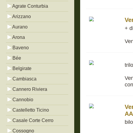
Agrate Conturbia
Arizzano
Ve
Aurano
+ d
Arona
Ven
Baveno
Bée
tri
Belgirate
Ven
Cambiasca
con
Cannero Riviera
Cannobio
Ve
Castelletto Ticino
AA
Casale Corte Cerro
bil
Cossogno